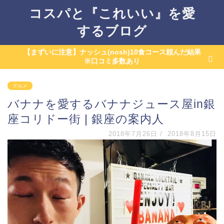
コスパと『これいい』を愛
するブログ
【まずいに注意】ナッシュ(nosh)10食コース頼んだ結果
※口コミ多数あり
グルメ
バナナを愛するバナナジュース屋in銀
座コリドー街 | 銀座の案内人
2018年7月26日
/
2018年8月15日