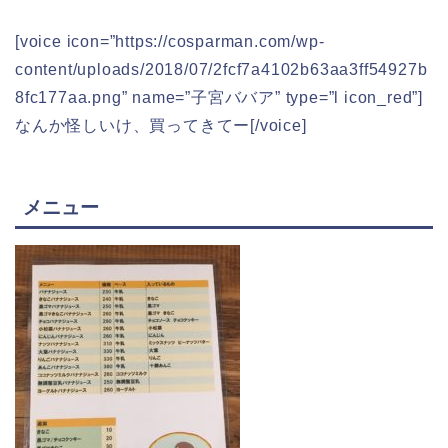
[voice icon=”https://cosparman.com/wp-
content/uploads/2018/07/2fcf7a4102b63aa3ff54927b
8fc177aa.png” name=”子宮ババア” type=”l icon_red”]
なんか怪しいけ、買ってきてー[/voice]
メニュー