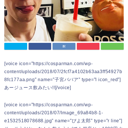
[voice icon=”https://cosparman.com/wp-
content/uploads/2018/07/2fcf7a4102b63aa3ff54927b
8fc177aa.png” name=”子宮ババア” type=”l icon_red”]
あージュース飲みたい!![/voice]
[voice icon=”https://cosparman.com/wp-
content/uploads/2018/07/Image_69a84b8-1-
e1532518078688.jpg” name=”ぴよ太郎” type=”r line”]