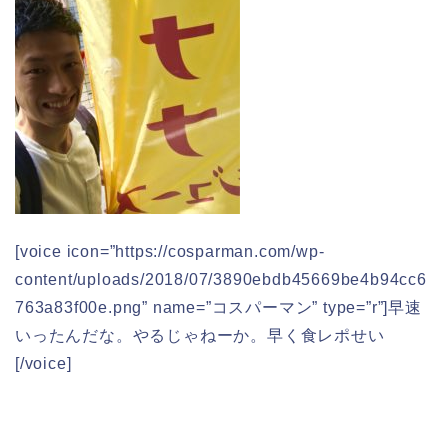
[voice icon=”https://cosparman.com/wp-
content/uploads/2018/07/3890ebdb45669be4b94cc6
763a83f00e.png” name=”コスパーマン” type=”r”]早速
いったんだな。やるじゃねーか。早く食レポせい
[/voice]