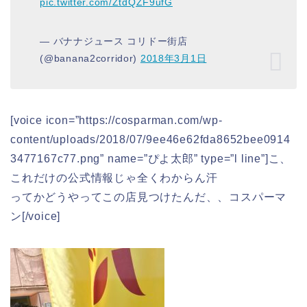
pic.twitter.com/ZtdQZF9ufG
— バナナジュース コリドー街店
(@banana2corridor)
2018年3月1日
[voice icon=”https://cosparman.com/wp-
content/uploads/2018/07/9ee46e62fda8652bee0914
3477167c77.png” name=”ぴよ太郎” type=”l line”]こ、
これだけの公式情報じゃ全くわからん汗
ってかどうやってこの店見つけたんだ、、コスパーマ
ン[/voice]