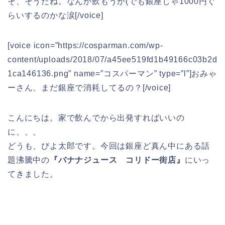
そ、そうだね。なんか飲もうか(でも銀座じゃ1000円ぐ
らいするのかな涙[/voice]
[voice icon=”https://cosparman.com/wp-
content/uploads/2018/07/a45ee519fd1b49166c03b2d
1ca146136.png” name=”コスパーマン” type=”l”]おみゃ
ーさん、まだ銀座で消耗してるの？[/voice]
こんにちは。家で飲んでから出発すればいいの
に、、、
どうも、ぴよ太郎です。今回は銀座ど真ん中にある話
題沸騰中の
『バナナジュース コリドー街店』
にいっ
てきました。