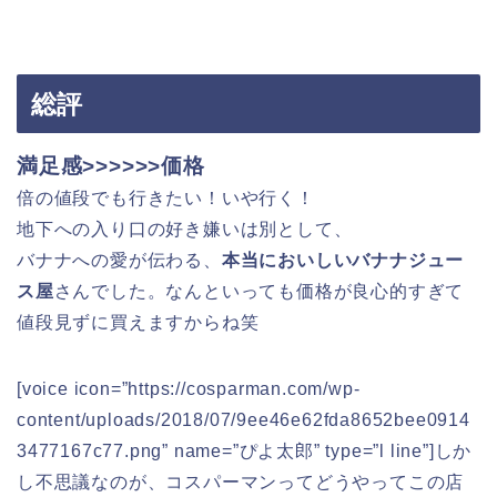
総評
満足感>>>>>>価格
倍の値段でも行きたい！いや行く！
地下への入り口の好き嫌いは別として、
バナナへの愛が伝わる、
本当においしいバナナジュー
ス屋
さんでした。なんといっても価格が良心的すぎて
値段見ずに買えますからね笑
[voice icon=”https://cosparman.com/wp-
content/uploads/2018/07/9ee46e62fda8652bee0914
3477167c77.png” name=”ぴよ太郎” type=”l line”]しか
し不思議なのが、コスパーマンってどうやってこの店