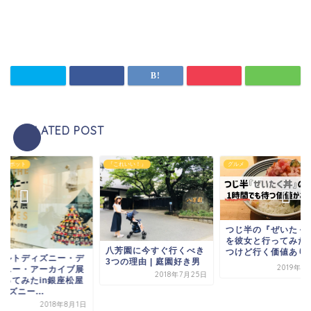
RELATED POST
トスポット
『これいい！』
グルメ
つじ半の『ぜいたく
を彼女と行ってみた
八芳園に今すぐ行くべき
つけど行く価値あり
ォルトディズニー・デ
3つの理由 | 庭園好き男
2019年7
ズニー・アーカイブ展
2018年7月25日
行ってみたin銀座松屋
ディズニー...
2018年8月1日