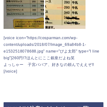
[voice icon=”https://cosparman.com/wp-
content/uploads/2018/07/Image_69a84b8-1-
e1532518078688.jpg” name=”ぴよ太郎” type=”l line
big”]260円!?ほんとにここ銀座だよね笑
よっしゃー 子宮ババア、好きなの頼んでええぞ!!
[/voice]