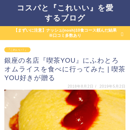
コスパと『これいい』を愛
するブログ
【まずいに注意】ナッシュ(nosh)10食コース頼んだ結果
※口コミ多数あり
『これいい！』
銀座の名店『喫茶YOU』にふわとろ
オムライスを食べに行ってみた | 喫茶
YOU好きが贈る
2018年8月2日
/
2019年5月2日