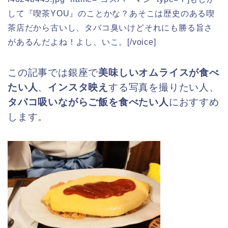
して『喫茶YOU』のことかな？あそこは歴史のある喫
茶店だから古いし、タバコ臭いけどそれにも勝る旨さ
があるんだよね！よし、いこ。[/voice]
この記事では銀座で
美味しいオムライスが食べ
たい人
、
インスタ映え
する写真を撮りたい人、
タバコ吸いながらご飯を食べたい人
におすすめ
します。