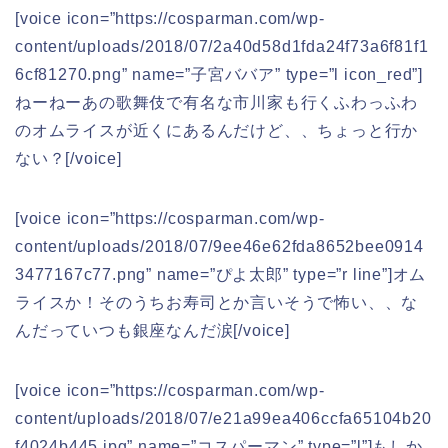
[voice icon=”https://cosparman.com/wp-
content/uploads/2018/07/2a40d58d1fda24f73a6f81f1
6cf81270.png” name=”子宮ババア” type=”l icon_red”]
ねーねーあの歌舞伎で有名な市川家も行くふわっふわ
のオムライスが近くにあるんだけど、、ちょっと行か
ない？[/voice]
[voice icon=”https://cosparman.com/wp-
content/uploads/2018/07/9ee46e62fda8652bee0914
3477167c77.png” name=”ぴよ太郎” type=”r line”]オム
ライスか！そのうちお寿司とか言いそうで怖い、、な
んだっていつも銀座なんだ涙[/voice]
[voice icon=”https://cosparman.com/wp-
content/uploads/2018/07/e21a99ea406ccfa65104b20
f4024b445.jpg” name=”コスパーマン” type=”l”]もしか