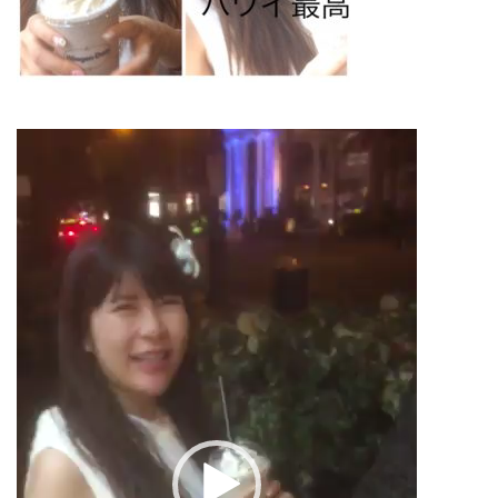
動
画
プ
レ
ー
ヤ
ー