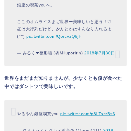
銀座の喫茶youへ。
ここのオムライスまぢ世界一美味しいと思う！♡
昼は大行列だけど、夕方とかはすんなり入れるよ
(^^)
pic.twitter.com/QorcvzQ6jH
— みるく❤︎整形垢 (@Miluporirin)
2018年7月30日
世界をまだまだ知りませんが、少なくとも僕が食べた
中ではダントツで美味しいです。
やるやん銀座喫茶you
pic.twitter.com/p8LTxrzBs6
— 🍑りょうくんグルメ総合🍑 (@uryo1111)
2018