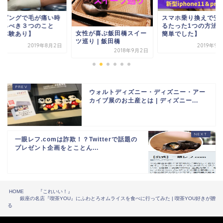
ーピングで毛が痛い時
スマホ乗り換えで安
やるべき３つのこと
るたった1つの方法
女性が喜ぶ飯田橋スイー
実体験あり】
簡単でした】
ツ巡り | 飯田橋
2019年8月2日
2019年9
2018年9月2日
ウォルトディズニー・ディズニー・アー
カイブ展のお土産とは | ディズニー...
一眼レフ.comは詐欺！？Twitterで話題の
プレゼント企画をとことん...
HOME
『これいい！』
銀座の名店『喫茶YOU』にふわとろオムライスを食べに行ってみた | 喫茶YOU好きが贈
る