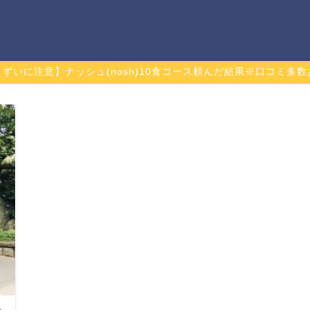
まずいに注意】ナッシュ(nosh)10食コース頼んだ結果※口コミ多数