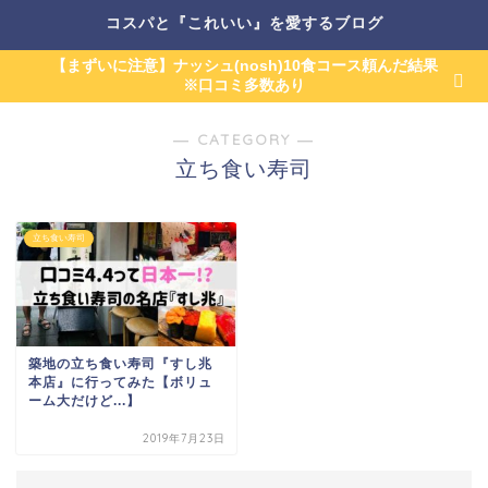
コスパと『これいい』を愛するブログ
【まずいに注意】ナッシュ(nosh)10食コース頼んだ結果
※口コミ多数あり
― CATEGORY ―
立ち食い寿司
立ち食い寿司
築地の立ち食い寿司『すし兆
本店』に行ってみた【ボリュ
ーム大だけど...】
2019年7月23日