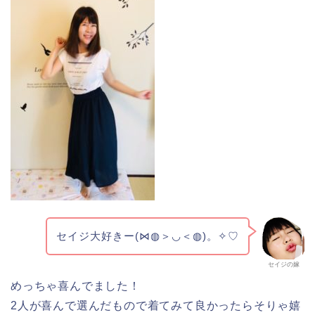
セイジ大好きー(⋈◍＞◡＜◍)。✧♡
セイジの嫁
めっちゃ喜んでました！
2人が喜んで選んだもので着てみて良かったらそりゃ嬉