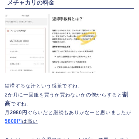
メチャカリの料金
結構するな汗という感覚ですね。
割
2か月に一回
服を買うか買わないかの僕からすると
高
ですね。
月
2980円
ぐらいだと継続もありかなーと思いましたが
5800円
は高い
！