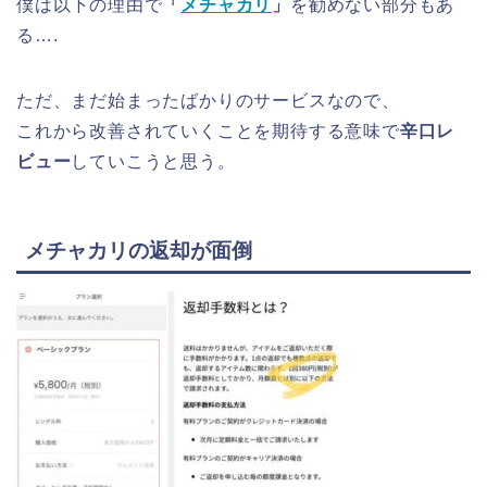
僕は以下の理由で
「
メチャカリ
」
を勧めない部分もあ
る….
ただ、まだ始まったばかりのサービスなので、
これから改善されていくことを期待する意味で
辛口レ
ビュー
していこうと思う。
メチャカリの返却が面倒