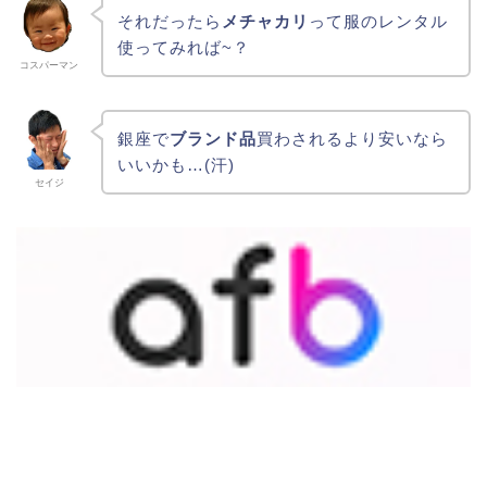
それだったら
メチャカリ
って服のレンタル
使ってみれば~？
コスパーマン
銀座で
ブランド品
買わされるより安いなら
いいかも…(汗)
セイジ