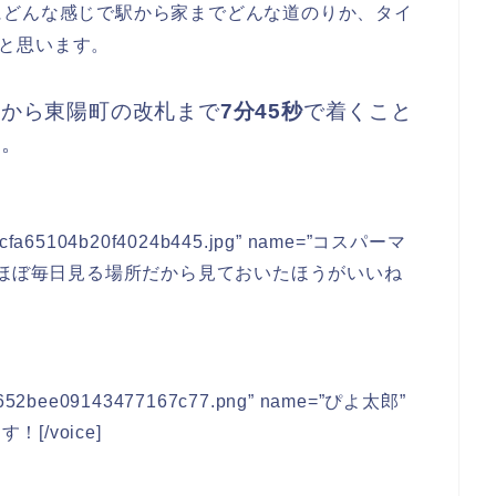
にどんな感じで駅から家までどんな道のりか、タイ
と思います。
屋から東陽町の改札まで
7分45秒
で着くこと
す。
06ccfa65104b20f4024b445.jpg” name=”コスパーマ
越したらほぼ毎日見る場所だから見ておいたほうがいいね
da8652bee09143477167c77.png” name=”ぴよ太郎”
！[/voice]