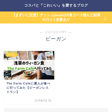
コスパと『これいい』を愛するブログ
【まずいに注意】ナッシュ(nosh)10食コース頼んだ結果
※口コミ多数あり
― CATEGORY ―
ビーガン
ビーガン
The Farm Cafeに素人が食べ
に行ってみた【ビーガンレス
トラン】
2019年9月7日