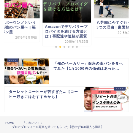
ンノポーウンノという
八芳園に今すぐ行く
Amazonでデリバリープ
上最強のパン屋へ | 福
3つの理由 | 庭園好
ロバイダを避ける方法と
のパン屋
2018年7
は | 再配達や追跡が悪質
2018年8月19日
2018年11月25日
「俺のベーカリー」銀座の食パンを食べ
てみた【1斤1000円の価値はあった...
ターレットコーヒーが苦すぎた...【コー
ヒー好きにはおすすめかも】
HOME
『これいい！』
プロにプロフィール写真を撮ってもらった【思わず追加購入も満足】